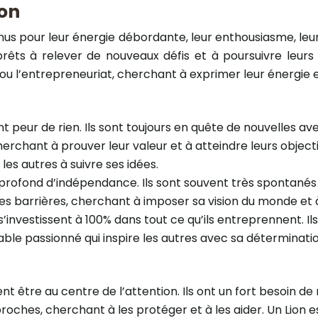
ion
onnus pour leur énergie débordante, leur enthousiasme, leur 
rêts à relever de nouveaux défis et à poursuivre leurs r
 ou l’entrepreneuriat, cherchant à exprimer leur énergie e
nt peur de rien. Ils sont toujours en quête de nouvelles ave
rchant à prouver leur valeur et à atteindre leurs objecti
les autres à suivre ses idées.
 profond d’indépendance. Ils sont souvent très spontanés 
les barrières, cherchant à imposer sa vision du monde et 
 s’investissent à 100% dans tout ce qu’ils entreprennent. I
able passionné qui inspire les autres avec sa déterminati
nt être au centre de l’attention. Ils ont un fort besoin d
roches, cherchant à les protéger et à les aider. Un Lion 