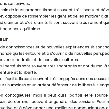
ans son univers.
oin de leurs proches. Ils sont souvent très loyaux et dévou
ion, capable de rassembler les gens et de les motiver à a
 d’aimer et d’être aimé. Ils sont souvent très romantique
t pour ceux qu’il aime.
teur
if de connaissances et de nouvelles expériences. Ils sont
de qui les entoure et à s’ouvrir à de nouvelles perspect
ouveaux endroits et de nouvelles cultures.
a liberté. Ils sont souvent très spontanés et ont du mal à se
nture et la liberté.
t de l’équité. Ils sont souvent très engagés dans des cau
urs humaines et un ardent défenseur de la liberté, s’engage
 contagieuses, mais il peut aussi parfois être source
esoin de dominer peuvent engendrer des tensions. Pour mi
tructive et à développer une meilleure communication, 