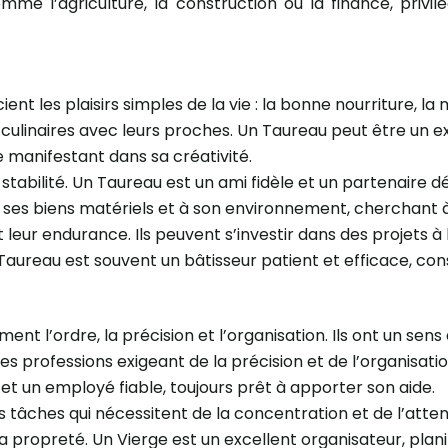
 l’agriculture, la construction ou la finance, privilégia
t les plaisirs simples de la vie : la bonne nourriture, la m
culinaires avec leurs proches. Un Taureau peut être un exce
 manifestant dans sa créativité.
 stabilité. Un Taureau est un ami fidèle et un partenaire 
à ses biens matériels et à son environnement, cherchant à
 leur endurance. Ils peuvent s’investir dans des projets 
aureau est souvent un bâtisseur patient et efficace, cons
ent l’ordre, la précision et l’organisation. Ils ont un sen
des professions exigeant de la précision et de l’organisat
et un employé fiable, toujours prêt à apporter son aide.
es tâches qui nécessitent de la concentration et de l’atten
la propreté. Un Vierge est un excellent organisateur, pla