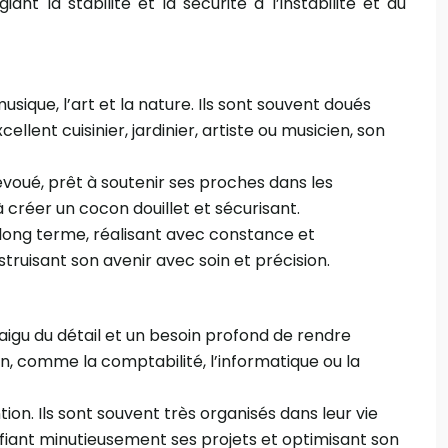
nt la stabilité et la sécurité à l’instabilité et au
usique, l’art et la nature. Ils sont souvent doués
llent cuisinier, jardinier, artiste ou musicien, son
dévoué, prêt à soutenir ses proches dans les
 créer un cocon douillet et sécurisant.
à long terme, réalisant avec constance et
truisant son avenir avec soin et précision.
s aigu du détail et un besoin profond de rendre
ion, comme la comptabilité, l’informatique ou la
tion. Ils sont souvent très organisés dans leur vie
nifiant minutieusement ses projets et optimisant son