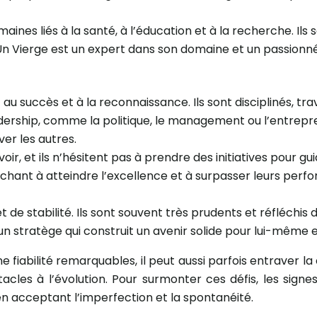
ines liés à la santé, à l’éducation et à la recherche. Il
Un Vierge est un expert dans son domaine et un passionn
u succès et à la reconnaissance. Ils sont disciplinés, trava
dership, comme la politique, le management ou l’entrepre
er les autres.
oir, et ils n’hésitent pas à prendre des initiatives pour gui
chant à atteindre l’excellence et à surpasser leurs perf
de stabilité. Ils sont souvent très prudents et réfléchis da
 un stratège qui construit un avenir solide pour lui-même 
 fiabilité remarquables, il peut aussi parfois entraver la c
acles à l’évolution. Pour surmonter ces défis, les signe
en acceptant l’imperfection et la spontanéité.