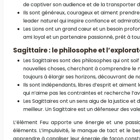
de captiver son audience et de la transporter d
Ils sont généreux, courageux et aiment prendre s
leader naturel qui inspire confiance et admirat
Les Lions ont un grand cœur et un besoin profond
ami loyal et un partenaire passionné, prêt à tou
Sagittaire : le philosophe et l’explora
Les Sagittaires sont des philosophes qui ont so
nouvelles choses, cherchant à comprendre le mon
toujours à élargir ses horizons, découvrant de n
Ils sont indépendants, libres d’esprit et aiment l
qui n’aime pas les contraintes et recherche l’ave
Les Sagittaires ont un sens aigu de la justice e
meilleur. Un Sagittaire est un défenseur des vale
L’élément Feu apporte une énergie et une passion
éléments. L’impulsivité, le manque de tact et le b
apprendre à canaliser leur énergie de façon cons